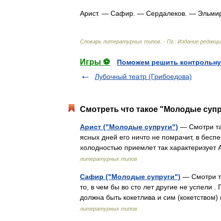
Арист
. —
Сафир
. —
Сердалеков
. —
Эльми
Словарь
литературных
типов
. -
Пг
.
:
Издание
редакци
Игры ⚽
Поможем решить контрольну
Лубочный театр (Грибоедова)
Смотреть что такое "Молодые супр
Арист ("Молодые супруги")
— Смотри та
ясных дней его ничто не помрачит, в беспе
холодностью приемлет так характеризует
литературных типов
Сафир ("Молодые супруги")
— Смотри та
то, в чем бы во сто лет другие не успели .
должна быть кокетлива и сим (кокетством
литературных типов