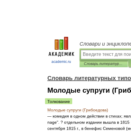
Словари и энциклоп
academic.ru
Словарь литературных типов
Словарь литературных тип
Молодые супруги (Гриб
Толкование
Молодые
супруги
(
Грибоедова
)
—
комедия
в
одном
действии
в
стихах
;
явл
nage
". ?
отдельном
издании
вышла
в
1815
сентября
1815
г
.,
в
бенефис
Семеновой
(
м