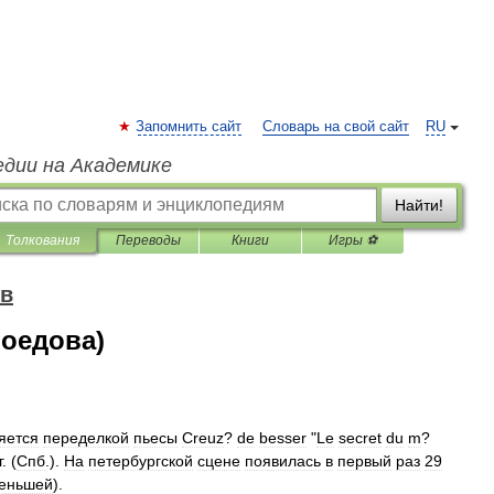
Запомнить сайт
Словарь на свой сайт
RU
едии на Академике
Найти!
Толкования
Переводы
Книги
Игры ⚽
ов
оедова)
яется
переделкой
пьесы
Creuz
?
de
besser
"
Le
secret
du
m
?
г
. (
Спб
.).
На
петербургской
сцене
появилась
в
первый
раз
29
еньшей
).