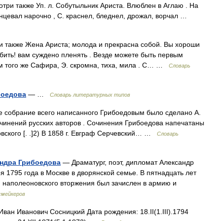
ри также Уп. л. Собутыльник Ариста. Влюблен в Аглаю . На
танцевал нарочно , С. краснел, бледнел, дрожал, ворчал …
 также Жена Ариста; молода и прекрасна собой. Вы хороши
любить! вам суждено пленять . Везде можете быть первым
м того же Сафира, Э. скромна, тиха, мила . С… …
Словарь
боедова
— …
Словарь литературных типов
 собрание всего написанного Грибоедовым было сделано А.
чинений русских авторов . Сочинения Грибоедова напечатаны
вского [. .]2) В 1858 г. Евграф Серчевский… …
Словарь
андра Грибоедова
— Драматург, поэт, дипломат Александр
я 1795 года в Москве в дворянской семье. В пятнадцать лет
я наполеоновского вторжения был зачислен в армию и
смейкеров
ан Иванович Сосницкий Дата рождения: 18.II(1.III).1794