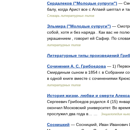
Сердалеков ("Молодые супруги")
— Смот
балу, когда Арист все с Аглаей шептал и 
Словарь литературных типов
Эльмира ("Молодые супруги")
— Смотри
собой, хотя и без наряда . Как вас не по
украшением , говорит ей Сафир. По слова
литературных типов
Литературные типы произведений Гри
Сочинения А. С. Грибоедова
— 1) Первое
Смирдиным сыном в 1854 г. в Собрании со
в одной книге вместе с сочинениями Крюко
литературных типов
История жизни, любви и смерти Алекс
Сергеевич Грибоедов родился 4 (15) январ
окончил Московский университет. Во врем
прослужил два года в… …
Энциклопедия нью
Сосницкий
— Сосницкий, Иван Иванович Ив