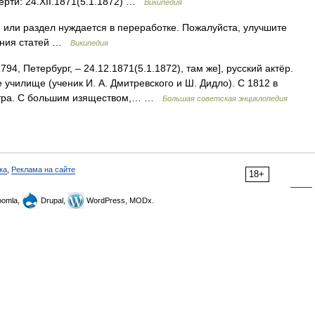
ерти: 24.XII.1871(5.1.1872) …
Википедия
 или раздел нуждается в переработке. Пожалуйста, улучшите
сания статей …
Википедия
794, Петербург, ‒ 24.12.1871(5.1.1872), там же], русский актёр.
 училище (ученик И. А. Дмитревского и Ш. Дидло). С 1812 в
еатра. С большим изяществом,… …
Большая советская энциклопедия
ка
,
Реклама на сайте
18+
omla,
Drupal,
WordPress, MODx.