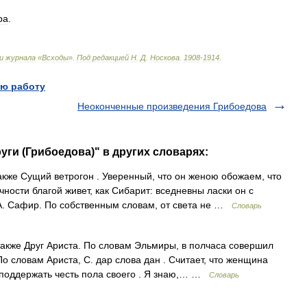
ра
.
и
журнала
«
Всходы
»
.
Под
редакцией
Н
.
Д
.
Носкова
.
1908
-
1914
.
ю работу
Неоконченные произведения Грибоедова
уги (Грибоедова)" в других словарях:
кже Сущий ветрогон . Уверенный, что он женою обожаем, что
чности благой живет, как Сибарит: вседневны ласки он с
 А. Сафир. По собственным словам, от света не …
Словарь
кже Друг Ариста. По словам Эльмиры, в полчаса совершил
 По словам Ариста, С. дар слова дан . Считает, что женщина
) поддержать честь пола своего . Я знаю,… …
Словарь