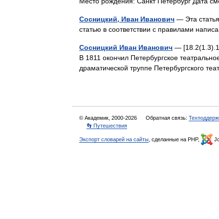
Место рождения: Санкт Петербург Дата см
Сосницкий, Иван Иванович
— Эта статья
статью в соответствии с правилами напи
Сосницкий Иван Иванович
— [18.2(1.3).1
В 1811 окончил Петербургское театральное
драматической труппе Петербургского т
© Академик, 2000-2026
Обратная связь:
Техподдерж
👣 Путешествия
Экспорт словарей на сайты
, сделанные на PHP,
Jo